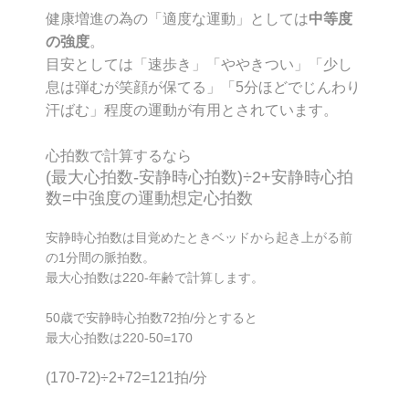
健康増進の為の「適度な運動」としては
中等度
の強度
。
目安としては「速歩き」「ややきつい」「少し
息は弾むが笑顔が保てる」「5分ほどでじんわり
汗ばむ」程度の運動が有用とされています。
心拍数で計算するなら
(最大心拍数-安静時心拍数)÷2+安静時心拍
数=中強度の運動想定心拍数
安静時心拍数は目覚めたときベッドから起き上がる前
の1分間の脈拍数。
最大心拍数は220-年齢で計算します。
50歳で安静時心拍数72拍/分とすると
最大心拍数は220-50=170
(170-72)÷2+72=121拍/分