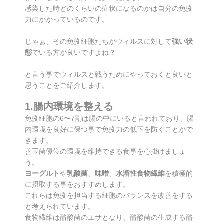
感染した時どのくらいの症状になるのかは自分の免疫
力にかかっているのです。
じゃぁ、その免疫細胞たちがウィルスに対して
強い状
態
でいる方が良いですよね？
と言う事でウィルスと戦うためにやっておくと良いと
思うことをご紹介します。
1.腸内環境を整える
免疫細胞の6〜7割は腸の中にいると言われており、腸
内環境を良好に保つ事で免疫力の低下を防ぐことがで
きます。
善玉菌優位の環境を維持できる食事を心掛けましょ
う。
ヨーグルト
や
乳酸菌
、
味噌
、
水溶性食物繊維
を積極的
に摂取する事をおすすめします。
これらは免疫を担当する細胞のバランスを改善をする
と考えられています。
食物繊維は酪酸菌のエサとなり、酪酸菌の生成する酪