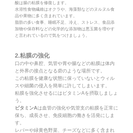
酸は腸の粘膜を修復します。
水溶性食物繊維はオクラや、海藻類などのヌルヌル食
品や果物に多く含まれています。
脂肪の多い食事、睡眠不足、冷え、ストレス、食品添
加物や保存料などの化学的な添加物は悪玉菌を増やす
と言われているので気をつけましょう。
2.粘膜の強化
口の中や鼻腔、気管や胃や腸などの粘膜は体内
と外界の接点となる砦のような場所です。
この粘膜を健康な状態に保っていないとウィル
スや細菌の侵入を簡単に許してしまいます。
粘膜を強化させるにはビタミンAを摂取しましょ
う。
ビタミンA
は血管の強化や気管支の粘膜を正常に
保ち、成長させ、免疫細胞の働きを活発にしま
す。
レバーや緑黄色野菜、チーズなどに多く含まれ