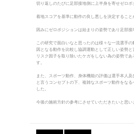
切り返しのたびに足部接地側に上半身を寄せゼロポ
着地スコアを基準に動作の良し悪しを決定すること
因みにゼロポジションは始まりの姿勢であり足部接
この研究で面白いなと思ったのは様々な一流選手の
因となる動作を比較し協調運動として正しい姿勢と
リスク因子を取り除いたケガをしない為の姿勢であ
す。
また、スポーツ動作、身体機能の評価は選手本人及
と言うコンセプトの下、複雑なスポーツ動作をなる
した。
今後の施術方針の参考にさせていただきたいと思い