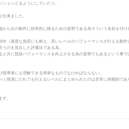
ジションとるようにしていたり。
が出来ました。
地から次の動作に効率的に移るための姿勢である為そういう名前を付け
動作（過度な負荷にも耐え、高いレベルのパフォーマンスが行える動作
言うのを見出した評価法である為、
ると共に競技パフォーマンスを向上させる為の姿勢でもあるという事で
び指導者にも理解できる簡単なものでなければならない。
べく簡潔にだれでも行えるレベルにまとめられたのは非常に画期的であ
ます。